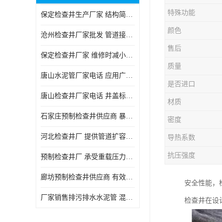
特殊功能
保定检查井生产厂家 结构简单易于安装
颜色
沧州检查井厂家批发 管道接口密封良好
售后
保定检查井厂家 维修时减小交通影响
质量
唐山水泥管厂家电话 应用广泛领域多样
是否进口
唐山检查井厂家电话 井盖标识清晰无误
材质
石家庄预制检查井供应商 暴雨季节排水畅通
密度
河北检查井厂 提供管道扩容接口
导热系数
抗压强度
预制检查井厂 承受重载压力稳定
廊坊预制检查井供应商 有效引导分流雨水
安全性能，
厂家销售排污排水水泥管 混凝土钢筋水泥管 承插式混凝土排水管
检查井在设