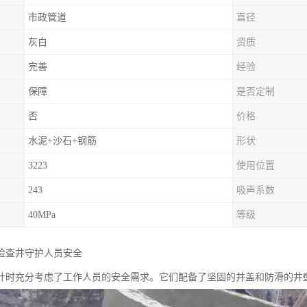
市政管道
直径
灰白
资质
完善
经验
保障
是否定制
否
价格
水泥+沙石+钢筋
形状
3223
使用位置
243
吸声系数
40MPa
等级
检查井守护人员安全
计时充分考虑了工作人员的安全需求。它们配备了坚固的井盖和防滑的井