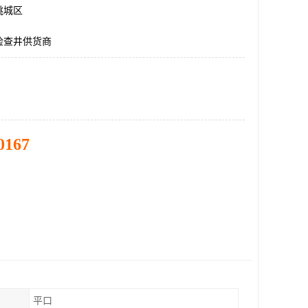
桃城区
检查井供货商
0167
平口