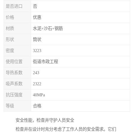
是否进口
否
价格
优惠
材质
水泥+沙石+钢筋
形状
筒状
密度
3223
使用位置
街道市政工程
导热系数
243
吸声系数
2322
抗压强度
40MPa
等级
合格
安全性能，检查井守护人员安全
检查井在设计时充分考虑了工作人员的安全需求。它们