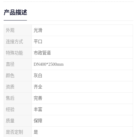
产品描述
外观
光滑
连接方式
平口
特殊功能
市政管道
直径
DN400*2500mm
颜色
灰白
资质
齐全
售后
完善
经验
丰富
质量
保障
是否定制
是