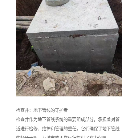
检查井：地下管线的守护者
检查井作为地下管线系统的重要组成部分，承担着对管
道进行检修、维护和管理的重任。它们确保了地下管线
的畅通无阻，为城市的正常运行提供了有力保障。