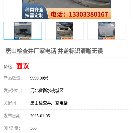
唐山检查井厂家电话 井盖标识清晰无误
面议
价格：
产品数量：
9999.00米
发货地址：
河北省衡水桃城区
关键词：
唐山检查井厂家电话
发布日期：
2025-01-05
阅 读 量：
560