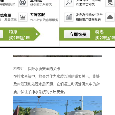
检查井：保障水质安全的关卡
在排水系统中，检查井作为水质监测的重要关卡，能够
及时发现和处理水质问题。它们通过和沉淀污水中的杂
质，保证了排水系统的水质安全。