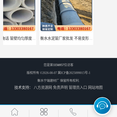
衡水水泥管厂家批发 不易变形结构稳定
廊坊水泥管厂家 承插口水泥管 抗滑移性能稳定可靠
您是第
3356957
位访客
版权所有 ©2026-08-07
冀ICP备2025099015号-1
衡水宁瑞建材厂
保留所有权利.
技术支持：
八方资源网
免责声明
管理员入口
网站地图
邢台预制检查井批发 检修井 有效引导分流雨水
唐山检查井厂家批发 检测井 结构简单易于安装