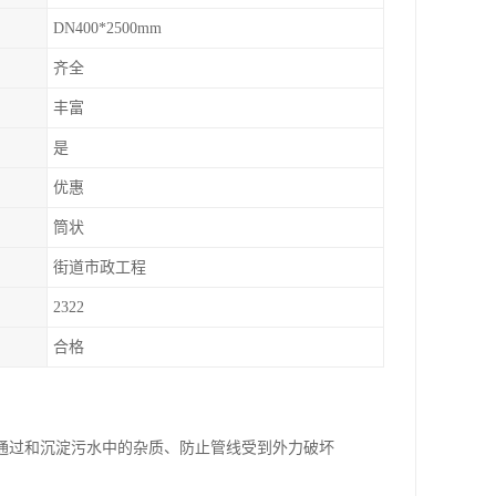
DN400*2500mm
齐全
丰富
是
优惠
筒状
街道市政工程
2322
合格
通过和沉淀污水中的杂质、防止管线受到外力破坏