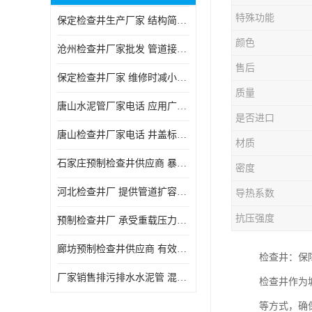
特殊功能
保定检查井生产厂家 结构简单易于安装
颜色
沧州检查井厂家批发 管道接口密封良好
售后
保定检查井厂家 维修时减小交通影响
质量
唐山水泥管厂家电话 应用广泛领域多样
是否进口
唐山检查井厂家电话 井盖标识清晰无误
材质
石家庄预制检查井供应商 暴雨季节排水畅通
密度
河北检查井厂 提供管道扩容接口
导热系数
抗压强度
预制检查井厂 承受重载压力稳定
廊坊预制检查井供应商 有效引导分流雨水
检查井：保
厂家销售排污排水水泥管 混凝土钢筋水泥管 承插式混凝土排水管
检查井作为
等方式，确