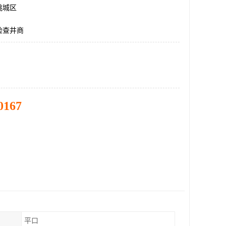
桃城区
检查井商
0167
平口