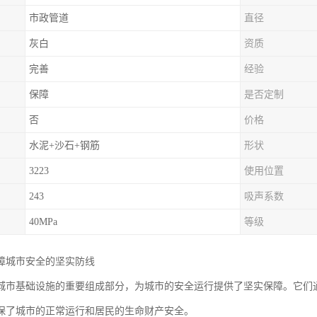
市政管道
直径
灰白
资质
完善
经验
保障
是否定制
否
价格
水泥+沙石+钢筋
形状
3223
使用位置
243
吸声系数
40MPa
等级
障城市安全的坚实防线
城市基础设施的重要组成部分，为城市的安全运行提供了坚实保障。它们
保了城市的正常运行和居民的生命财产安全。