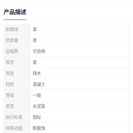
产品描述
耐腐蚀
是
防渗漏
是
运输费
可协商
现货
是
用途
排水
材质
混凝土
等级
一级
类型
水泥管
执行标准
国标
特殊功能
耐腐蚀