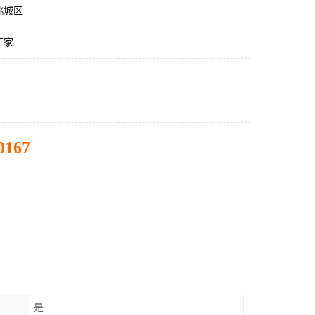
桃城区
厂家
0167
是