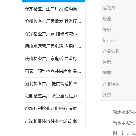
运输费
保定检查井生产厂家 结构简单易于安装
用途
沧州检查井厂家批发 管道接口密封良好
等级
保定检查井厂家 维修时减小交通影响
执行标准
唐山水泥管厂家电话 应用广泛领域多样
产品名称
唐山检查井厂家电话 井盖标识清晰无误
售后
石家庄预制检查井供应商 暴雨季节排水畅通
管厚
河北检查井厂 提供管道扩容接口
产品特性
外观
预制检查井厂 承受重载压力稳定
廊坊预制检查井供应商 有效引导分流雨水
衡水水泥管
厂家销售排污排水水泥管 混凝土钢筋水泥管 承插式混凝土排水管
衡水水泥管
时、的支持