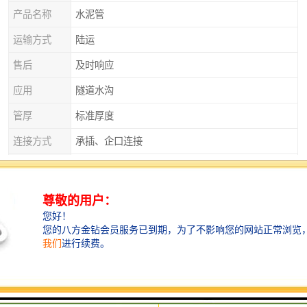
产品名称
水泥管
运输方式
陆运
售后
及时响应
应用
隧道水沟
管厚
标准厚度
连接方式
承插、企口连接
产品特性
排污
产品种类
平口管、企口管、承插口管、涵管
外观
实心砌块
直径
125
衡水水泥管：，可持续发展
衡水水泥管注重环保和可持续发展。在生产过程中，厂