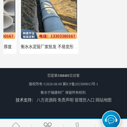
衡水水泥管厂家批发 不易变形结构稳定
廊坊水泥管厂家 承插口水泥管 抗滑移性能稳定可靠
您是第
3368481
位访客
版权所有 ©2026-08-09
冀ICP备2025099015号-1
衡水宁瑞建材厂
保留所有权利.
技术支持：
八方资源网
免责声明
管理员入口
网站地图
邢台预制检查井批发 检修井 有效引导分流雨水
唐山检查井厂家批发 检测井 结构简单易于安装