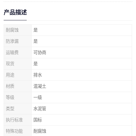
产品描述
耐腐蚀
是
防渗漏
是
运输费
可协商
现货
是
用途
排水
材质
混凝土
等级
一级
类型
水泥管
执行标准
国标
特殊功能
耐腐蚀