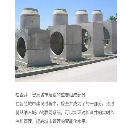
检查井：智慧城市建设的重要组成部分
在智慧城市建设过程中，检查井成为了的一部分。通过
将其纳入城市物联网系统，可以实现对检查井的实时监
控和管理，提高城市管理的智能化水平。