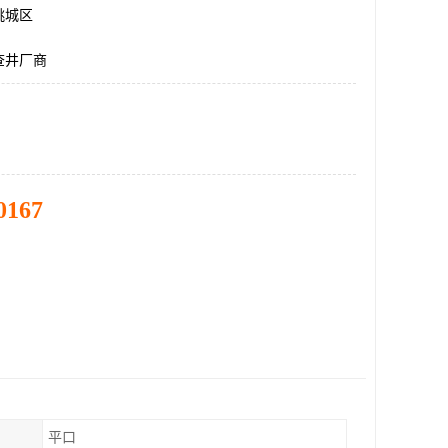
桃城区
查井厂商
0167
平口