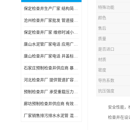
特殊功能
保定检查井生产厂家 结构简单易于安装
颜色
沧州检查井厂家批发 管道接口密封良好
售后
保定检查井厂家 维修时减小交通影响
质量
唐山水泥管厂家电话 应用广泛领域多样
是否进口
唐山检查井厂家电话 井盖标识清晰无误
材质
石家庄预制检查井供应商 暴雨季节排水畅通
密度
河北检查井厂 提供管道扩容接口
导热系数
抗压强度
预制检查井厂 承受重载压力稳定
廊坊预制检查井供应商 有效引导分流雨水
安全性能，
厂家销售排污排水水泥管 混凝土钢筋水泥管 承插式混凝土排水管
检查井在设