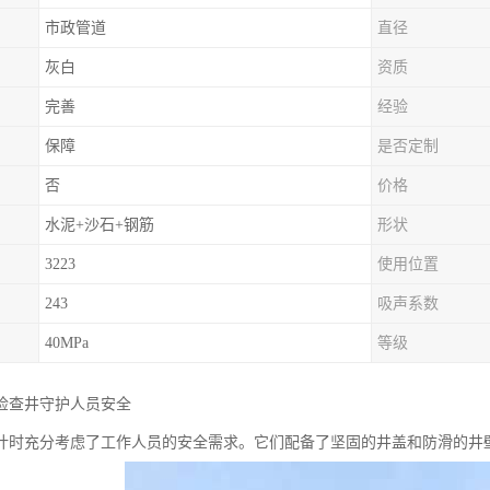
市政管道
直径
灰白
资质
完善
经验
保障
是否定制
否
价格
水泥+沙石+钢筋
形状
3223
使用位置
243
吸声系数
40MPa
等级
检查井守护人员安全
计时充分考虑了工作人员的安全需求。它们配备了坚固的井盖和防滑的井