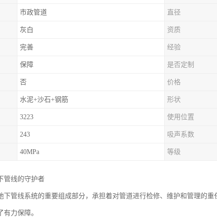
市政管道
直径
灰白
资质
完善
经验
保障
是否定制
否
价格
水泥+沙石+钢筋
形状
3223
使用位置
243
吸声系数
40MPa
等级
下管线的守护者
地下管线系统的重要组成部分，承担着对管道进行检修、维护和管理的重
了有力保障。