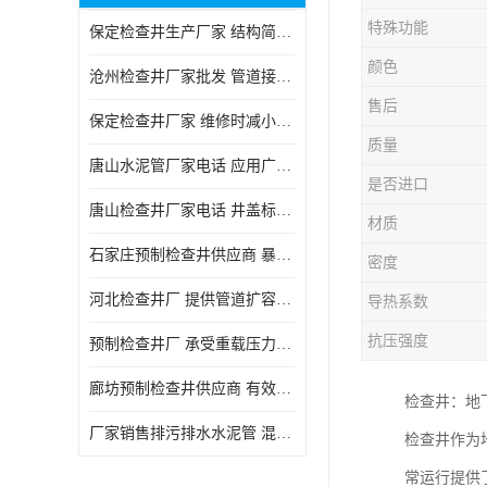
特殊功能
保定检查井生产厂家 结构简单易于安装
颜色
沧州检查井厂家批发 管道接口密封良好
售后
保定检查井厂家 维修时减小交通影响
质量
唐山水泥管厂家电话 应用广泛领域多样
是否进口
唐山检查井厂家电话 井盖标识清晰无误
材质
石家庄预制检查井供应商 暴雨季节排水畅通
密度
河北检查井厂 提供管道扩容接口
导热系数
抗压强度
预制检查井厂 承受重载压力稳定
廊坊预制检查井供应商 有效引导分流雨水
检查井：地
厂家销售排污排水水泥管 混凝土钢筋水泥管 承插式混凝土排水管
检查井作为
常运行提供