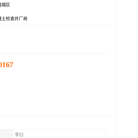
桃城区
凝土检查井厂商
0167
平口