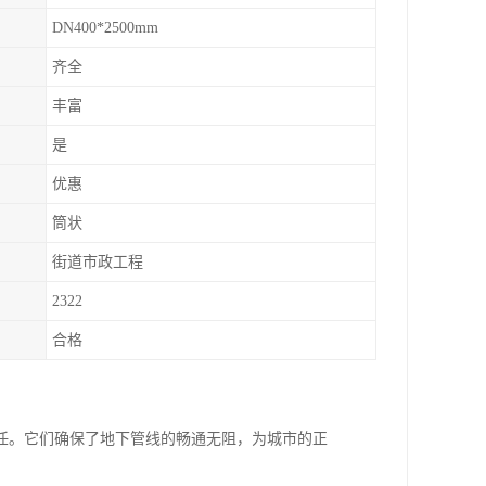
DN400*2500mm
齐全
丰富
是
优惠
筒状
街道市政工程
2322
合格
任。它们确保了地下管线的畅通无阻，为城市的正