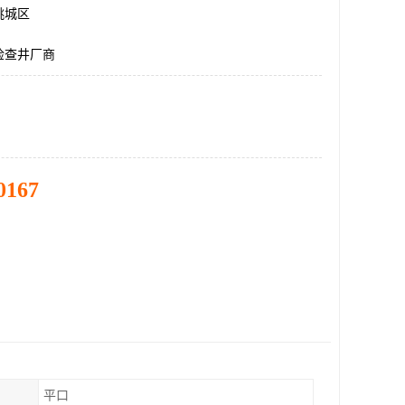
桃城区
检查井厂商
0167
平口