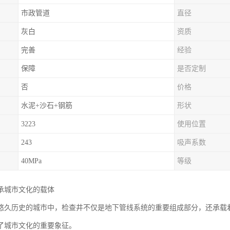
市政管道
直径
灰白
资质
完善
经验
保障
是否定制
否
价格
水泥+沙石+钢筋
形状
3223
使用位置
243
吸声系数
40MPa
等级
承城市文化的载体
悠久历史的城市中，检查井不仅是地下管线系统的重要组成部分，还承载
了城市文化的重要象征。