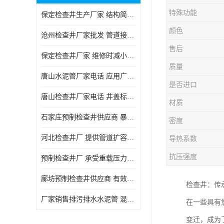
特殊功能
保定检查井生产厂家 结构简单易于安装
颜色
沧州检查井厂家批发 管道接口密封良好
售后
保定检查井厂家 维修时减小交通影响
质量
唐山水泥管厂家电话 应用广泛领域多样
是否进口
唐山检查井厂家电话 井盖标识清晰无误
材质
石家庄预制检查井供应商 暴雨季节排水畅通
密度
河北检查井厂 提供管道扩容接口
导热系数
抗压强度
预制检查井厂 承受重载压力稳定
廊坊预制检查井供应商 有效引导分流雨水
检查井：传
厂家销售排污排水水泥管 混凝土钢筋水泥管 承插式混凝土排水管
在一些具有
变迁，成为