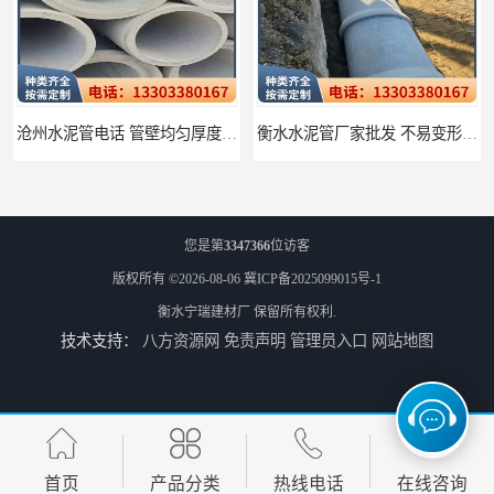
沧州水泥管电话 管壁均匀厚度一致
衡水水泥管厂家批发 不易变形结构稳定
您是第
3347366
位访客
版权所有 ©2026-08-06
冀ICP备2025099015号-1
衡水宁瑞建材厂
保留所有权利.
技术支持：
八方资源网
免责声明
管理员入口
网站地图
廊坊水泥管厂家 承插口水泥管 抗滑移性能稳定可靠
邢台预制检查井批发 检修井 有效引导分流雨水
首页
产品分类
热线电话
在线咨询