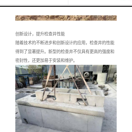
创新设计，提升检查井性能
随着技术的不断进步和创新设计的应用，检查井的性能
得到了显著提升。新型的检查井不仅具有更高的强度和
密封性，还更加易于安装和维护。