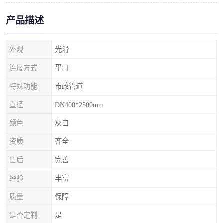
产品描述
外观
光滑
连接方式
平口
特殊功能
市政管道
直径
DN400*2500mm
颜色
灰白
资质
齐全
售后
完善
经验
丰富
质量
保障
是否定制
是