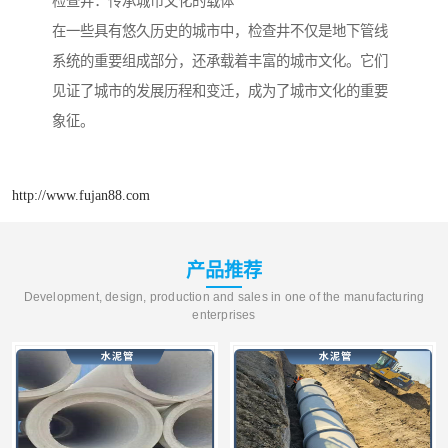
检查井：传承城市文化的载体
在一些具有悠久历史的城市中，检查井不仅是地下管线
系统的重要组成部分，还承载着丰富的城市文化。它们
见证了城市的发展历程和变迁，成为了城市文化的重要
象征。
http://www.fujan88.com
产品推荐
Development, design, production and sales in one of the manufacturing
enterprises