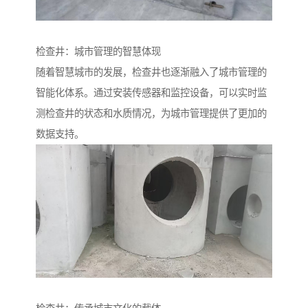
检查井：城市管理的智慧体现
随着智慧城市的发展，检查井也逐渐融入了城市管理的
智能化体系。通过安装传感器和监控设备，可以实时监
测检查井的状态和水质情况，为城市管理提供了更加的
数据支持。