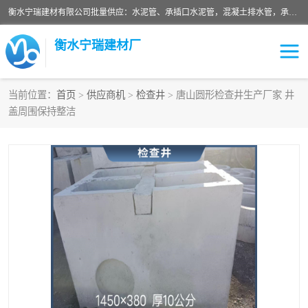
衡水宁瑞建材有限公司批量供应：水泥管、承插口水泥管，混凝土排水管，承插口水泥管，企口水泥管，钢承口水泥管，顶管，平口水泥管，水泥检查井，混凝土检查井，预制混凝土检查井，矩形检查井，圆形检查井等产品。
衡水宁瑞建材厂
当前位置：
首页
>
供应商机
>
检查井
> 唐山圆形检查井生产厂家 井
盖周围保持整洁
检查井
承插口水泥管
水泥检查井
水泥管
圆形检查井
矩形检查井
混凝土检查井
预制混凝土检查井
企口水泥管
钢承口水泥管
波纹管