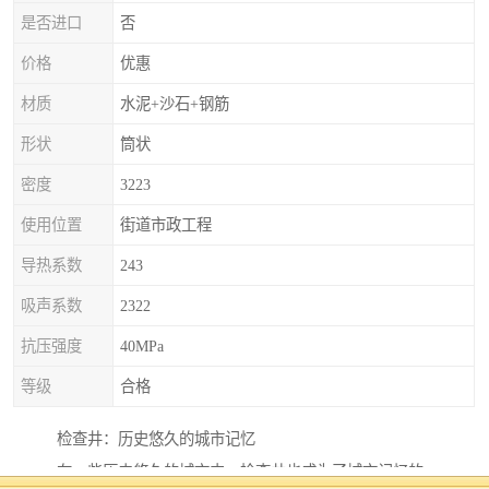
是否进口
否
价格
优惠
材质
水泥+沙石+钢筋
形状
筒状
密度
3223
使用位置
街道市政工程
导热系数
243
吸声系数
2322
抗压强度
40MPa
等级
合格
检查井：历史悠久的城市记忆
在一些历史悠久的城市中，检查井也成为了城市记忆的