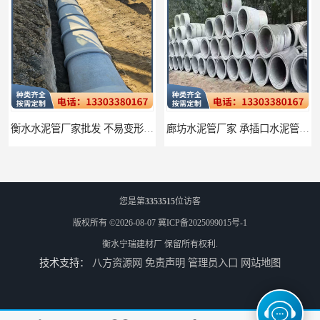
衡水水泥管厂家批发 不易变形结构稳定
廊坊水泥管厂家 承插口水泥管 抗滑移性能稳定可靠
您是第
3353515
位访客
版权所有 ©2026-08-07
冀ICP备2025099015号-1
衡水宁瑞建材厂
保留所有权利.
技术支持：
八方资源网
免责声明
管理员入口
网站地图
邢台预制检查井批发 检修井 有效引导分流雨水
唐山检查井厂家批发 检测井 结构简单易于安装