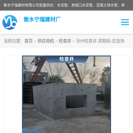
衡水宁瑞建材有限公司批量供应：水泥管、承插口水泥管，混凝土排水管，承插口水泥管，企口水泥管，钢承口水泥管，顶管，平口水泥管，水泥检查井，混凝土检查井，预制混凝土检查井，矩形检查井，圆形检查井等产品。
衡水宁瑞建材厂
当前位置：
首页
>
供应商机
>
检查井
> 沧州检查井 周期短-应急快
检查井
承插口水泥管
水泥检查井
水泥管
圆形检查井
矩形检查井
混凝土检查井
预制混凝土检查井
企口水泥管
钢承口水泥管
波纹管