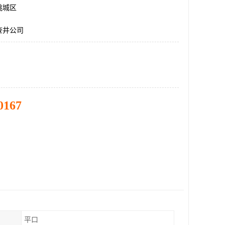
桃城区
查井公司
0167
平口