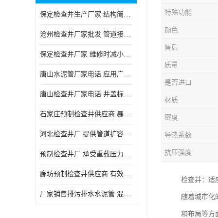
特殊功能
保定检查井生产厂家 结构简单易于安装
颜色
沧州检查井厂家批发 管道接口密封良好
售后
保定检查井厂家 维修时减小交通影响
质量
唐山水泥管厂家电话 应用广泛领域多样
是否进口
唐山检查井厂家电话 井盖标识清晰无误
材质
石家庄预制检查井供应商 暴雨季节排水畅通
密度
河北检查井厂 提供管道扩容接口
导热系数
抗压强度
预制检查井厂 承受重载压力稳定
廊坊预制检查井供应商 有效引导分流雨水
检查井：适
厂家销售排污排水水泥管 混凝土钢筋水泥管 承插式混凝土排水管
随着城市化
和布局等方