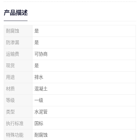
产品描述
耐腐蚀
是
防渗漏
是
运输费
可协商
现货
是
用途
排水
材质
混凝土
等级
一级
类型
水泥管
执行标准
国标
特殊功能
耐腐蚀