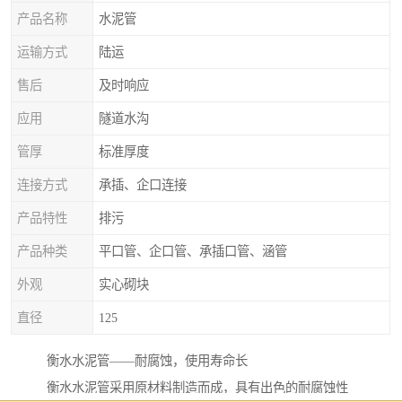
产品名称
水泥管
运输方式
陆运
售后
及时响应
应用
隧道水沟
管厚
标准厚度
连接方式
承插、企口连接
产品特性
排污
产品种类
平口管、企口管、承插口管、涵管
外观
实心砌块
直径
125
衡水水泥管——耐腐蚀，使用寿命长
衡水水泥管采用原材料制造而成，具有出色的耐腐蚀性