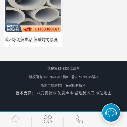
沧州水泥管电话 管壁均匀厚度一致
衡水水泥管厂家批发 不易变形结构稳定
您是第
3348359
位访客
版权所有 ©2026-08-07
冀ICP备2025099015号-1
衡水宁瑞建材厂
保留所有权利.
技术支持：
八方资源网
免责声明
管理员入口
网站地图
廊坊水泥管厂家 承插口水泥管 抗滑移性能稳定可靠
邢台预制检查井批发 检修井 有效引导分流雨水