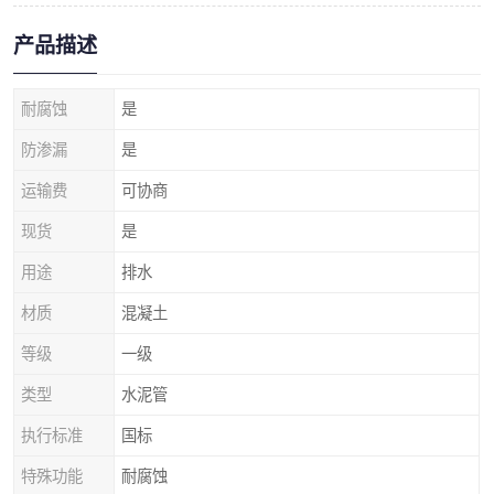
产品描述
耐腐蚀
是
防渗漏
是
运输费
可协商
现货
是
用途
排水
材质
混凝土
等级
一级
类型
水泥管
执行标准
国标
特殊功能
耐腐蚀