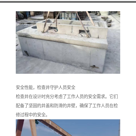
安全性能，检查井守护人员安全
检查井在设计时充分考虑了工作人员的安全需求。它们
配备了坚固的井盖和防滑的井壁，确保了工作人员在检
修过程中的安全。