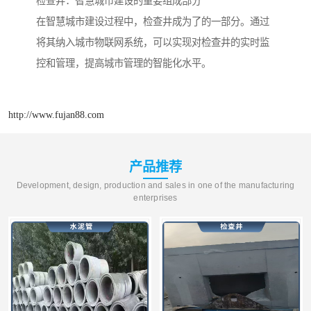
检查井：智慧城市建设的重要组成部分
在智慧城市建设过程中，检查井成为了的一部分。通过
将其纳入城市物联网系统，可以实现对检查井的实时监
控和管理，提高城市管理的智能化水平。
http://www.fujan88.com
产品推荐
Development, design, production and sales in one of the manufacturing
enterprises