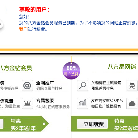
了必要的保护和支撑。它们能够防止管线受到外力破坏
和侵蚀，确保了地下管线的安全运行。
检查井：传承城市文化的载体
在一些具有悠久历史的城市中，检查井不仅是地下管线
系统的重要组成部分，还承载着丰富的城市文化。它们
见证了城市的发展历程和变迁，成为了城市文化的重要
象征。