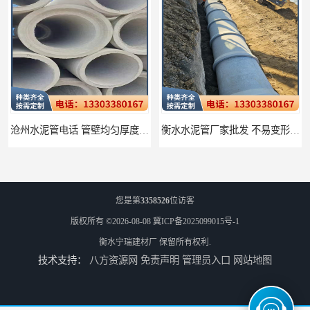
沧州水泥管电话 管壁均匀厚度一致
衡水水泥管厂家批发 不易变形结构稳定
您是第
3358526
位访客
版权所有 ©2026-08-08
冀ICP备2025099015号-1
衡水宁瑞建材厂
保留所有权利.
技术支持：
八方资源网
免责声明
管理员入口
网站地图
廊坊水泥管厂家 承插口水泥管 抗滑移性能稳定可靠
邢台预制检查井批发 检修井 有效引导分流雨水