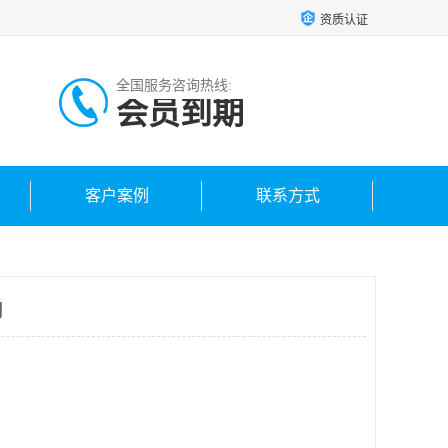
资质认证
全国服务咨询热线:
会员到期
客户案例
联系方式
司