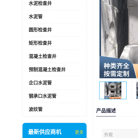
水泥检查井
水泥管
圆形检查井
矩形检查井
混凝土检查井
预制混凝土检查井
企口水泥管
钢承口水泥管
波纹管
产品描述
最新供应商机
更多
外观