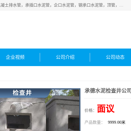
衡水宁瑞建材有限公司批量供应：水泥管、承插口水泥管，混凝土排水管，承插口水泥管，企口水泥管，钢承口水泥管，顶管，平口水泥管，水泥检查井，混凝土检查井，预制混凝土检查井，矩形检查井，圆形检查井等产品。
企业视频
公司介绍
公司动态
承德水泥检查井公
面议
价格：
产品数量：
9999.00米