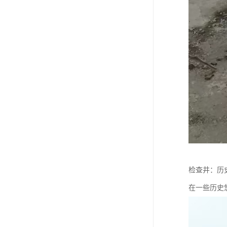
检查井：历
在一些历史