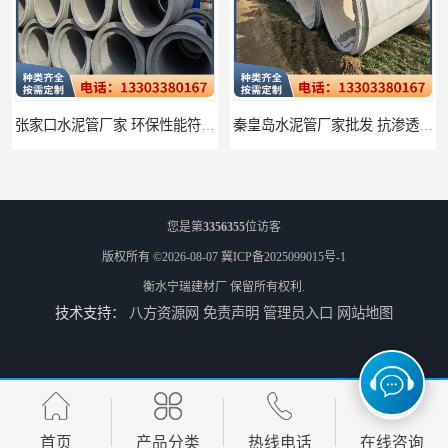
张家口水泥管厂家 环保性能符合标准
秦皇岛水泥管厂家批发 抗渗透性能无泄漏
您是第
3356355
位访客
版权所有 ©2026-08-07
冀ICP备2025099015号-1
衡水宁瑞建材厂
保留所有权利.
技术支持：
八方资源网
免责声明
管理员入口
网站地图
预制检查井 井盖倾斜及时调整
石家庄水泥管厂家批发 应用广泛领域多样
首页
产品分类
热线电话
在线咨询