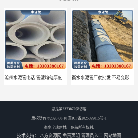
沧州水泥管电话 管壁均匀厚度一致
衡水水泥管厂家批发 不易变形结构稳定
您是第
3373870
位访客
版权所有 ©2026-08-10
冀ICP备2025099015号-1
衡水宁瑞建材厂
保留所有权利.
技术支持：
八方资源网
免责声明
管理员入口
网站地图