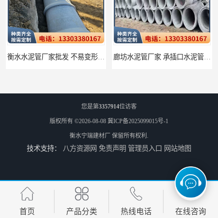
衡水水泥管厂家批发 不易变形结构稳定
廊坊水泥管厂家 承插口水泥管 抗滑移性能稳定可靠
您是第
3357914
位访客
版权所有 ©2026-08-08
冀ICP备2025099015号-1
衡水宁瑞建材厂
保留所有权利.
技术支持：
八方资源网
免责声明
管理员入口
网站地图
邢台预制检查井批发 检修井 有效引导分流雨水
唐山检查井厂家批发 检测井 结构简单易于安装
首页
产品分类
热线电话
在线咨询