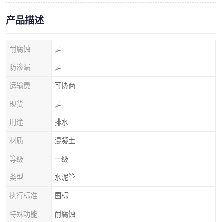
产品描述
耐腐蚀
是
防渗漏
是
运输费
可协商
现货
是
用途
排水
材质
混凝土
等级
一级
类型
水泥管
执行标准
国标
特殊功能
耐腐蚀