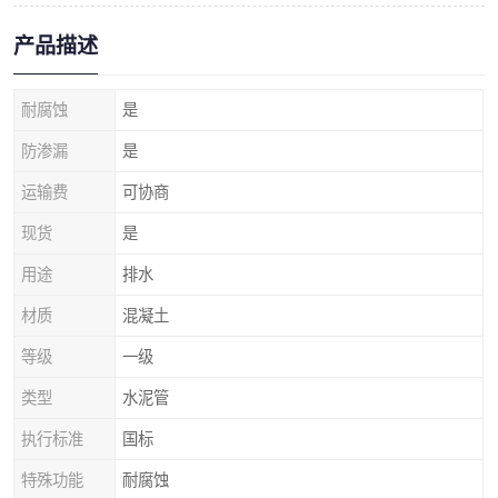
产品描述
耐腐蚀
是
防渗漏
是
运输费
可协商
现货
是
用途
排水
材质
混凝土
等级
一级
类型
水泥管
执行标准
国标
特殊功能
耐腐蚀