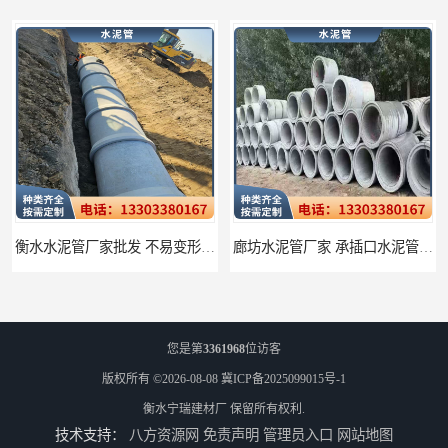
衡水水泥管厂家批发 不易变形结构稳定
廊坊水泥管厂家 承插口水泥管 抗滑移性能稳定可靠
您是第
3361968
位访客
版权所有 ©2026-08-08
冀ICP备2025099015号-1
衡水宁瑞建材厂
保留所有权利.
技术支持：
八方资源网
免责声明
管理员入口
网站地图