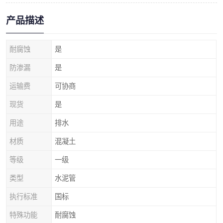
产品描述
耐腐蚀
是
防渗漏
是
运输费
可协商
现货
是
用途
排水
材质
混凝土
等级
一级
类型
水泥管
执行标准
国标
特殊功能
耐腐蚀