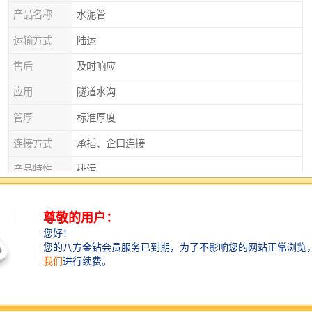
产品名称
水泥管
运输方式
陆运
售后
及时响应
应用
隧道水沟
管厚
标准厚度
连接方式
承插、企口连接
产品特性
排污
产品种类
平口管、企口管、承插口管、涵管
外观
实心砌块
直径
125
衡水水泥管——提供全面的技术支持和服务
衡水水泥管厂家不仅提供的产品，还提供全面的技术支