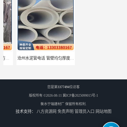
沧州水泥管电话 管壁均匀厚度一致
衡水水泥管厂家批发 不易变形结构稳定
您是第
3377494
位访客
版权所有 ©2026-08-11
冀ICP备2025099015号-1
衡水宁瑞建材厂
保留所有权利.
技术支持：
八方资源网
免责声明
管理员入口
网站地图