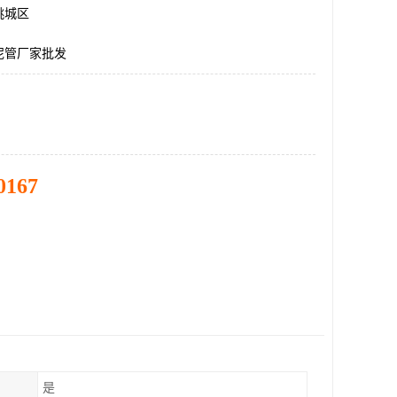
桃城区
泥管厂家批发
0167
是