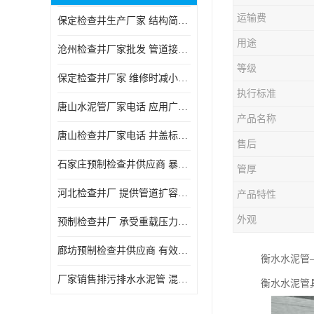
运输费
保定检查井生产厂家 结构简单易于安装
用途
沧州检查井厂家批发 管道接口密封良好
等级
保定检查井厂家 维修时减小交通影响
执行标准
唐山水泥管厂家电话 应用广泛领域多样
产品名称
唐山检查井厂家电话 井盖标识清晰无误
售后
石家庄预制检查井供应商 暴雨季节排水畅通
管厚
河北检查井厂 提供管道扩容接口
产品特性
外观
预制检查井厂 承受重载压力稳定
廊坊预制检查井供应商 有效引导分流雨水
衡水水泥管
厂家销售排污排水水泥管 混凝土钢筋水泥管 承插式混凝土排水管
衡水水泥管