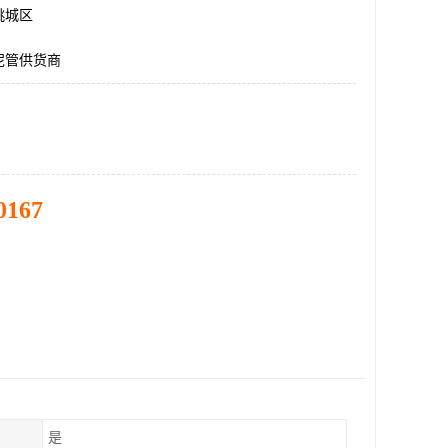
桃城区
泥管供货商
0167
是