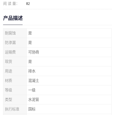
阅 读 量：
82
产品描述
耐腐蚀
是
防渗漏
是
运输费
可协商
现货
是
用途
排水
材质
混凝土
等级
一级
类型
水泥管
执行标准
国标