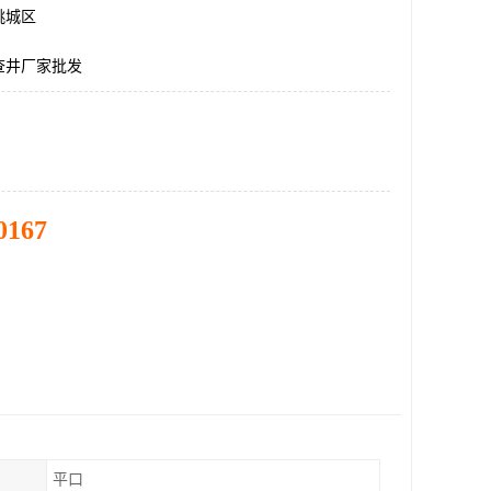
桃城区
查井厂家批发
0167
平口