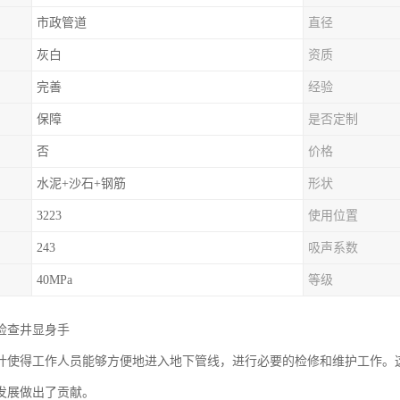
市政管道
直径
灰白
资质
完善
经验
保障
是否定制
否
价格
水泥+沙石+钢筋
形状
3223
使用位置
243
吸声系数
40MPa
等级
检查井显身手
计使得工作人员能够方便地进入地下管线，进行必要的检修和维护工作。
发展做出了贡献。