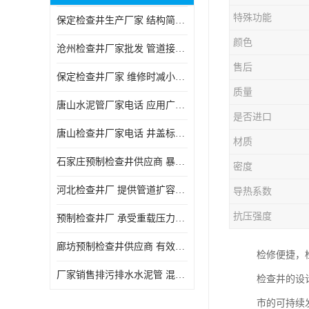
特殊功能
保定检查井生产厂家 结构简单易于安装
颜色
沧州检查井厂家批发 管道接口密封良好
售后
保定检查井厂家 维修时减小交通影响
质量
唐山水泥管厂家电话 应用广泛领域多样
是否进口
唐山检查井厂家电话 井盖标识清晰无误
材质
石家庄预制检查井供应商 暴雨季节排水畅通
密度
河北检查井厂 提供管道扩容接口
导热系数
抗压强度
预制检查井厂 承受重载压力稳定
廊坊预制检查井供应商 有效引导分流雨水
检修便捷，
厂家销售排污排水水泥管 混凝土钢筋水泥管 承插式混凝土排水管
检查井的设
市的可持续