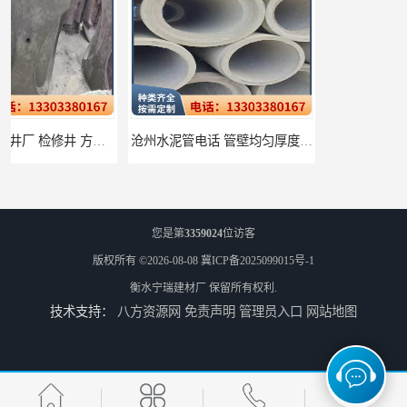
沧州水泥管电话 管壁均匀厚度一致
衡水水泥管厂家批发 不易变形结构稳定
您是第
3359024
位访客
版权所有 ©2026-08-08
冀ICP备2025099015号-1
衡水宁瑞建材厂
保留所有权利.
技术支持：
八方资源网
免责声明
管理员入口
网站地图
廊坊水泥管厂家 承插口水泥管 抗滑移性能稳定可靠
邢台预制检查井批发 检修井 有效引导分流雨水