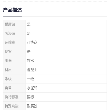
产品描述
耐腐蚀
是
防渗漏
是
运输费
可协商
现货
是
用途
排水
材质
混凝土
等级
一级
类型
水泥管
执行标准
国标
特殊功能
耐腐蚀