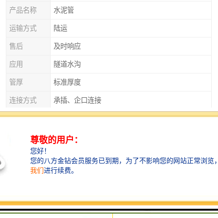
产品名称
水泥管
运输方式
陆运
售后
及时响应
应用
隧道水沟
管厚
标准厚度
连接方式
承插、企口连接
产品特性
排污
产品种类
平口管、企口管、承插口管、涵管
外观
实心砌块
直径
125
衡水水泥管——城市雨水排放的得力助手
城市的雨水排放系统离不开衡水水泥管的支持。它能够