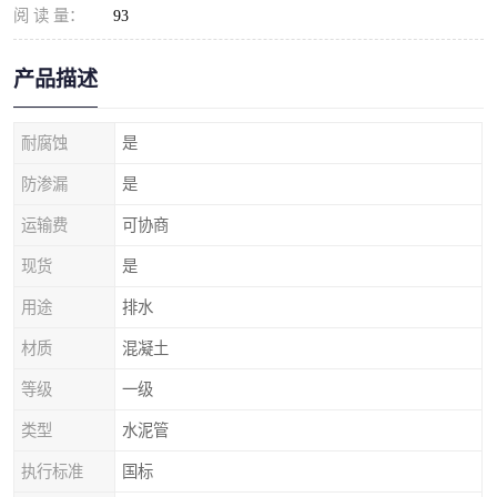
阅 读 量：
93
产品描述
耐腐蚀
是
防渗漏
是
运输费
可协商
现货
是
用途
排水
材质
混凝土
等级
一级
类型
水泥管
执行标准
国标