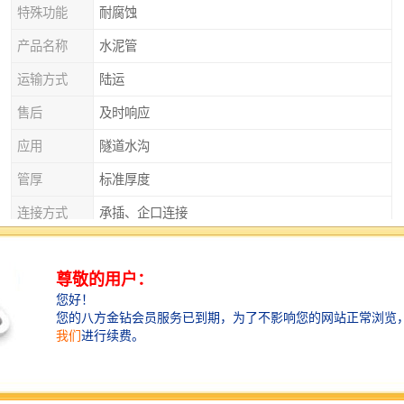
特殊功能
耐腐蚀
产品名称
水泥管
运输方式
陆运
售后
及时响应
应用
隧道水沟
管厚
标准厚度
连接方式
承插、企口连接
产品特性
排污
产品种类
平口管、企口管、承插口管、涵管
外观
实心砌块
直径
125
衡水水泥管：密封性能好，防止渗漏