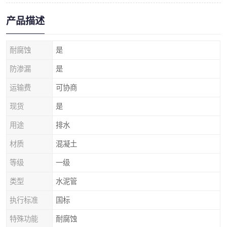
产品描述
耐腐蚀
是
防渗漏
是
运输费
可协商
现货
是
用途
排水
材质
混凝土
等级
一级
类型
水泥管
执行标准
国标
特殊功能
耐腐蚀