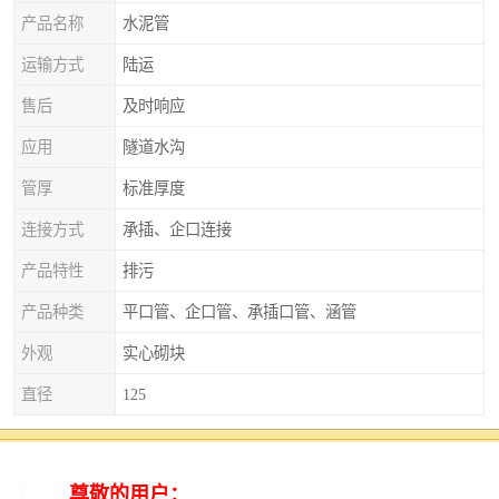
产品名称
水泥管
运输方式
陆运
售后
及时响应
应用
隧道水沟
管厚
标准厚度
连接方式
承插、企口连接
产品特性
排污
产品种类
平口管、企口管、承插口管、涵管
外观
实心砌块
直径
125
衡水水泥管：，可持续发展
衡水水泥管注重环保和可持续发展。在生产过程中，厂