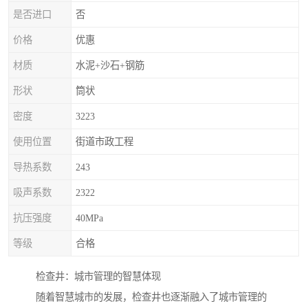
是否进口
否
价格
优惠
材质
水泥+沙石+钢筋
形状
筒状
密度
3223
使用位置
街道市政工程
导热系数
243
吸声系数
2322
抗压强度
40MPa
等级
合格
检查井：城市管理的智慧体现
随着智慧城市的发展，检查井也逐渐融入了城市管理的