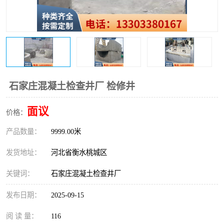
石家庄混凝土检查井厂 检修井
面议
价格：
产品数量：
9999.00米
发货地址：
河北省衡水桃城区
关键词：
石家庄混凝土检查井厂
发布日期：
2025-09-15
阅 读 量：
116