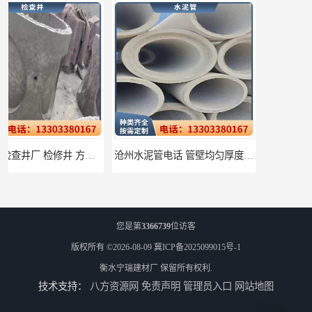
沧州水泥管电话 管壁均匀厚度一致
衡水水泥管厂家批发 不易变形结构稳定
您是第
3366739
位访客
版权所有 ©2026-08-09
冀ICP备2025099015号-1
衡水宁瑞建材厂
保留所有权利.
技术支持：
八方资源网
免责声明
管理员入口
网站地图