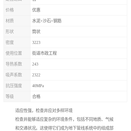
价格
优惠
材质
水泥+沙石+钢筋
形状
筒状
密度
3223
使用位置
街道市政工程
导热系数
243
吸声系数
2322
抗压强度
40MPa
等级
合格
适应性强，检查井应对多样环境
检查井能够适应复杂的环境条件，包括不同地质、气候
和交通状况。这使得它们成为地下管线系统中的组成部