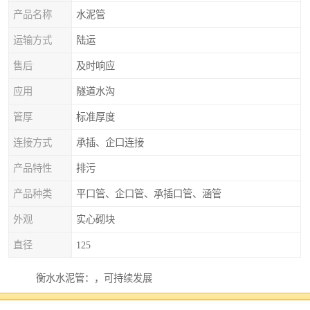
产品名称
水泥管
运输方式
陆运
售后
及时响应
应用
隧道水沟
管厚
标准厚度
连接方式
承插、企口连接
产品特性
排污
产品种类
平口管、企口管、承插口管、涵管
外观
实心砌块
直径
125
衡水水泥管：，可持续发展
衡水水泥管注重环保和可持续发展。在生产过程中，厂