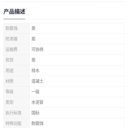
产品描述
耐腐蚀
是
防渗漏
是
运输费
可协商
现货
是
用途
排水
材质
混凝土
等级
一级
类型
水泥管
执行标准
国标
特殊功能
耐腐蚀