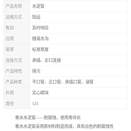
产品名称
水泥管
运输方式
陆运
售后
及时响应
应用
隧道水沟
管厚
标准厚度
连接方式
承插、企口连接
产品特性
排污
产品种类
平口管、企口管、承插口管、涵管
外观
实心砌块
直径
125
衡水水泥管——耐腐蚀，使用寿命长
衡水水泥管采用原材料制造而成，具有出色的耐腐蚀性