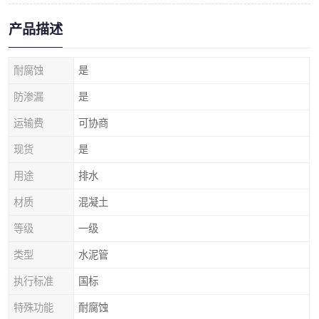
产品描述
耐腐蚀
是
防渗漏
是
运输费
可协商
现货
是
用途
排水
材质
混凝土
等级
一级
类型
水泥管
执行标准
国标
特殊功能
耐腐蚀