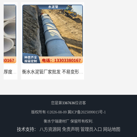
衡水水泥管厂家批发 不易变形结构稳定
廊坊水泥管厂家 承插口水泥管 抗滑移性能稳定可靠
您是第
3367636
位访客
版权所有 ©2026-08-09
冀ICP备2025099015号-1
衡水宁瑞建材厂
保留所有权利.
技术支持：
八方资源网
免责声明
管理员入口
网站地图