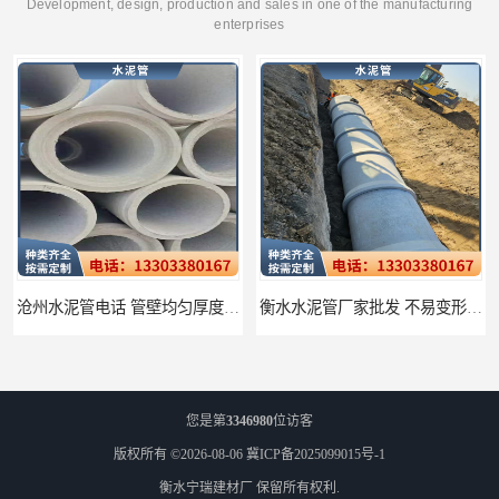
Development, design, production and sales in one of the manufacturing
enterprises
沧州水泥管电话 管壁均匀厚度一致
衡水水泥管厂家批发 不易变形结构稳定
您是第
3346980
位访客
版权所有 ©2026-08-06
冀ICP备2025099015号-1
衡水宁瑞建材厂
保留所有权利.