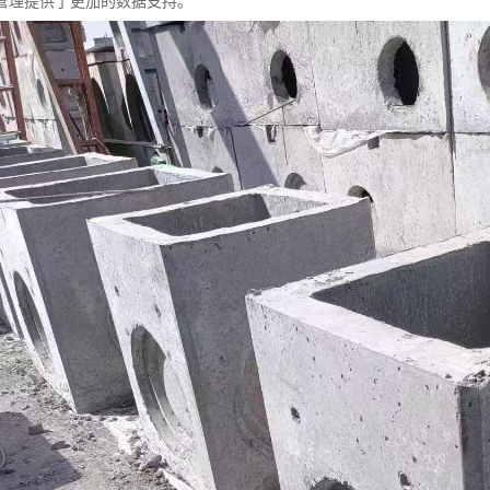
管理提供了更加的数据支持。