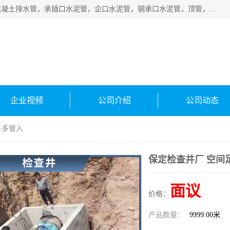
衡水宁瑞建材有限公司批量供应：水泥管、承插口水泥管，混凝土排水管，承插口水泥管，企口水泥管，钢承口水泥管，顶管，平口水泥管，水泥检查井，混凝土检查井，预制混凝土检查井，矩形检查井，圆形检查井等产品。
企业视频
公司介绍
公司动态
-多管入
保定检查井厂 空间
面议
价格：
产品数量：
9999.00米