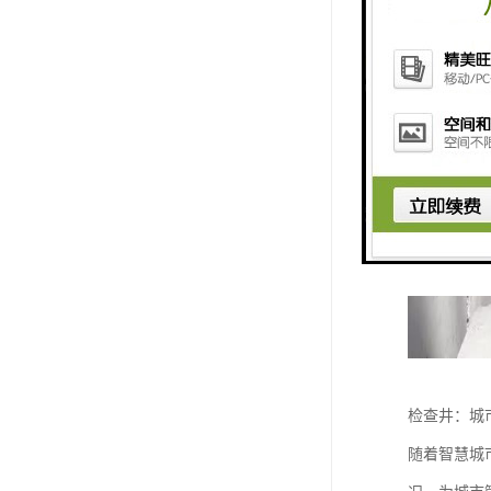
检查井：城
随着智慧城