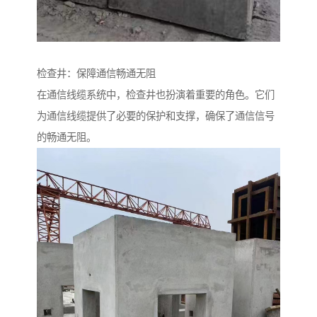
检查井：保障通信畅通无阻
在通信线缆系统中，检查井也扮演着重要的角色。它们
为通信线缆提供了必要的保护和支撑，确保了通信信号
的畅通无阻。