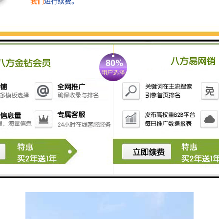
检查井：地下管线的交通枢纽
在地下管线系统中，检查井扮演着交通枢纽的角色。它
们通过连接不同的管道和线缆，实现了地下管线的互联
互通，为城市的正常运转提供了必要的保障。