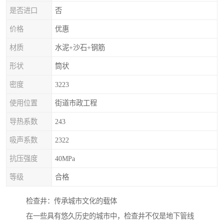
是否进口
否
价格
优惠
材质
水泥+沙石+钢筋
形状
筒状
密度
3223
使用位置
街道市政工程
导热系数
243
吸声系数
2322
抗压强度
40MPa
等级
合格
检查井：传承城市文化的载体
在一些具有悠久历史的城市中，检查井不仅是地下管线