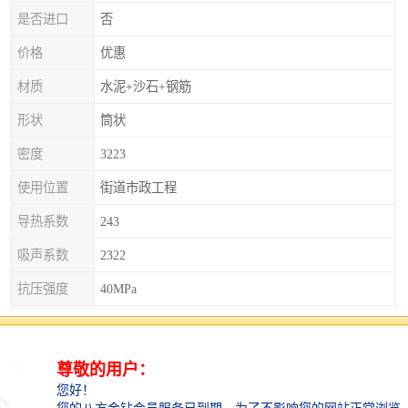
是否进口
否
价格
优惠
材质
水泥+沙石+钢筋
形状
筒状
密度
3223
使用位置
街道市政工程
导热系数
243
吸声系数
2322
抗压强度
40MPa
等级
合格
检修便捷，检查井显身手
检查井的设计使得工作人员能够方便地进入地下管线，