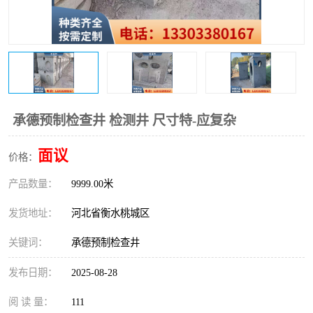
承德预制检查井 检测井 尺寸特-应复杂
面议
价格：
产品数量：
9999.00米
发货地址：
河北省衡水桃城区
关键词：
承德预制检查井
发布日期：
2025-08-28
阅 读 量：
111