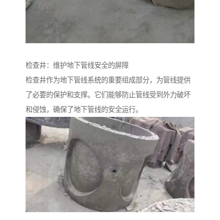
检查井：维护地下管线安全的屏障
检查井作为地下管线系统的重要组成部分，为管线提供
了必要的保护和支撑。它们能够防止管线受到外力破坏
和侵蚀，确保了地下管线的安全运行。