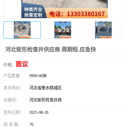
河北矩形检查井供应商 周期短-应急快
面议
价格：
产品数量：
9999.00米
发货地址：
河北省衡水桃城区
关键词：
河北矩形检查井商
发布日期：
2025-08-28
阅 读 量：
76