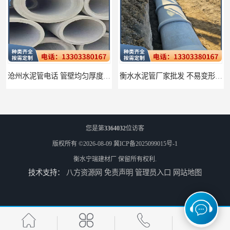
沧州水泥管电话 管壁均匀厚度一致
衡水水泥管厂家批发 不易变形结构稳定
您是第
3364032
位访客
版权所有 ©2026-08-09
冀ICP备2025099015号-1
衡水宁瑞建材厂
保留所有权利.
技术支持：
八方资源网
免责声明
管理员入口
网站地图
廊坊水泥管厂家 承插口水泥管 抗滑移性能稳定可靠
邢台预制检查井批发 检修井 有效引导分流雨水