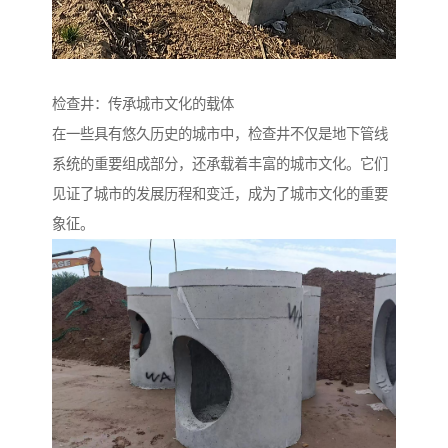
检查井：传承城市文化的载体
在一些具有悠久历史的城市中，检查井不仅是地下管线
系统的重要组成部分，还承载着丰富的城市文化。它们
见证了城市的发展历程和变迁，成为了城市文化的重要
象征。