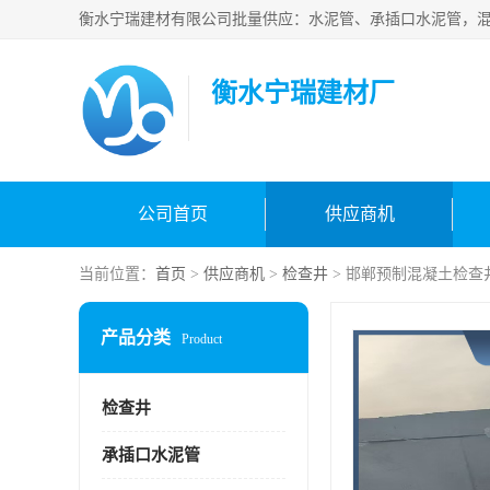
衡水宁瑞建材厂
公司首页
供应商机
当前位置：
首页
>
供应商机
>
检查井
> 邯郸预制混凝土检查
产品分类
Product
检查井
承插口水泥管