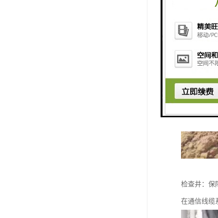
检查井：保
在通信线缆