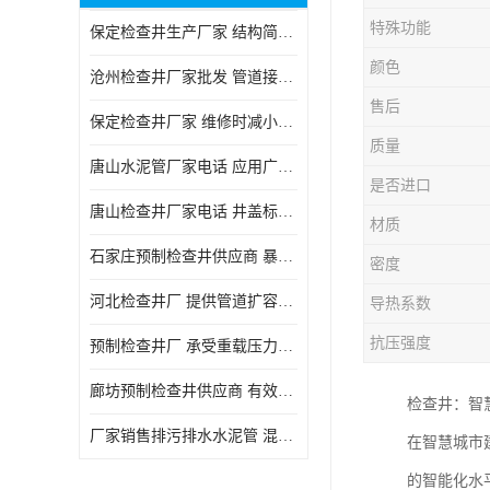
特殊功能
保定检查井生产厂家 结构简单易于安装
颜色
沧州检查井厂家批发 管道接口密封良好
售后
保定检查井厂家 维修时减小交通影响
质量
唐山水泥管厂家电话 应用广泛领域多样
是否进口
唐山检查井厂家电话 井盖标识清晰无误
材质
石家庄预制检查井供应商 暴雨季节排水畅通
密度
河北检查井厂 提供管道扩容接口
导热系数
抗压强度
预制检查井厂 承受重载压力稳定
廊坊预制检查井供应商 有效引导分流雨水
检查井：智
厂家销售排污排水水泥管 混凝土钢筋水泥管 承插式混凝土排水管
在智慧城市
的智能化水