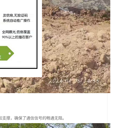
和支撑，确保了通信信号的畅通无阻。