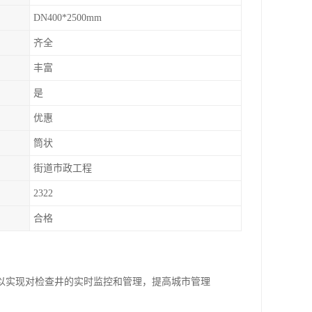
DN400*2500mm
齐全
丰富
是
优惠
筒状
街道市政工程
2322
合格
以实现对检查井的实时监控和管理，提高城市管理