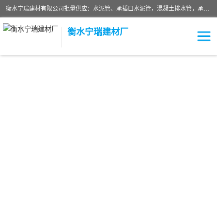
衡水宁瑞建材有限公司批量供应：水泥管、承插口水泥管，混凝土排水管，承插口水泥管，企口水泥管，钢承口水泥管，顶管，平口水泥管，水泥检查井，混凝土检查井，预制混凝土检查井，矩形检查井，圆形检查井等产品。
衡水宁瑞建材厂