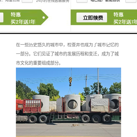
检查井：历史悠久的城市记忆
在一些历史悠久的城市中，检查井也成为了城市记忆的
一部分。它们见证了城市的发展历程和变迁，成为了城
市文化的重要组成部分。