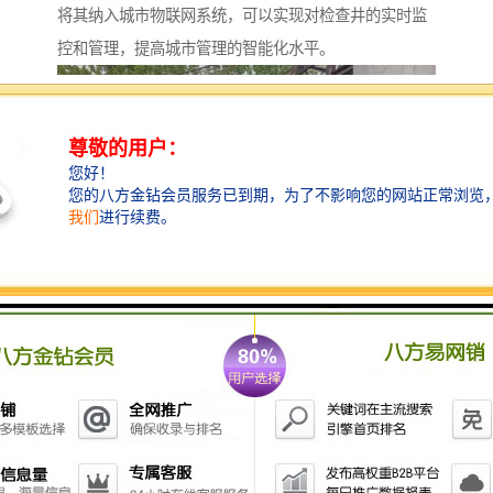
将其纳入城市物联网系统，可以实现对检查井的实时监
控和管理，提高城市管理的智能化水平。