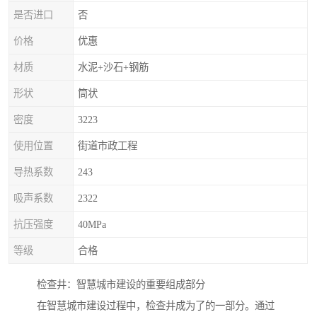
是否进口
否
价格
优惠
材质
水泥+沙石+钢筋
形状
筒状
密度
3223
使用位置
街道市政工程
导热系数
243
吸声系数
2322
抗压强度
40MPa
等级
合格
检查井：智慧城市建设的重要组成部分
在智慧城市建设过程中，检查井成为了的一部分。通过