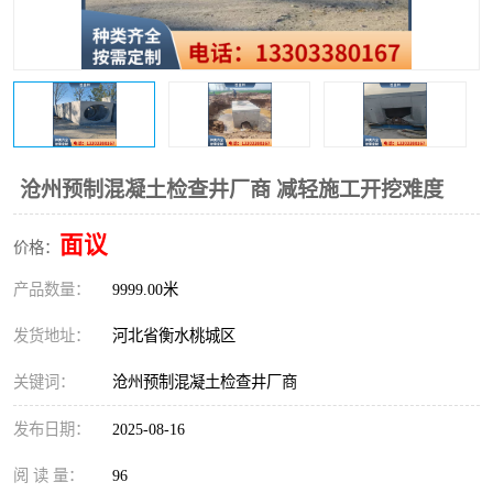
沧州预制混凝土检查井厂商 减轻施工开挖难度
面议
价格：
产品数量：
9999.00米
发货地址：
河北省衡水桃城区
关键词：
沧州预制混凝土检查井厂商
发布日期：
2025-08-16
阅 读 量：
96