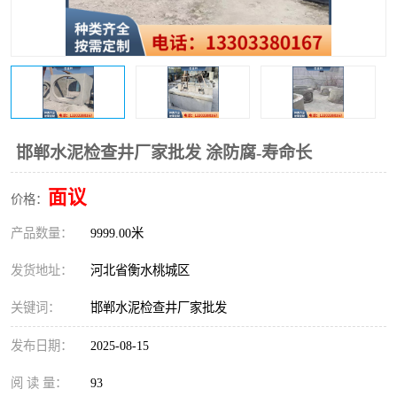
邯郸水泥检查井厂家批发 涂防腐-寿命长
面议
价格：
产品数量：
9999.00米
发货地址：
河北省衡水桃城区
关键词：
邯郸水泥检查井厂家批发
发布日期：
2025-08-15
阅 读 量：
93