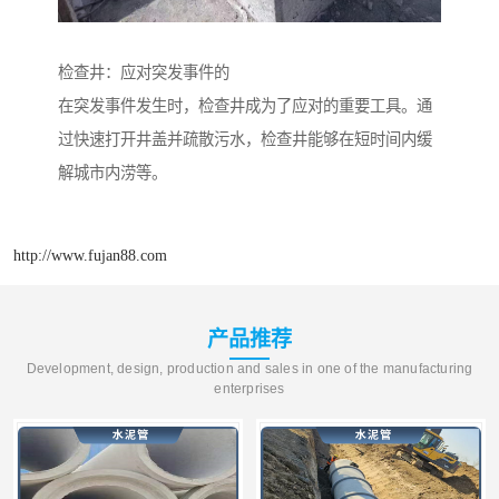
检查井：应对突发事件的
在突发事件发生时，检查井成为了应对的重要工具。通
过快速打开井盖并疏散污水，检查井能够在短时间内缓
解城市内涝等。
http://www.fujan88.com
产品推荐
Development, design, production and sales in one of the manufacturing
enterprises