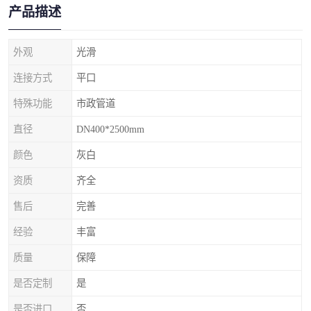
产品描述
外观
光滑
连接方式
平口
特殊功能
市政管道
直径
DN400*2500mm
颜色
灰白
资质
齐全
售后
完善
经验
丰富
质量
保障
是否定制
是
是否进口
否